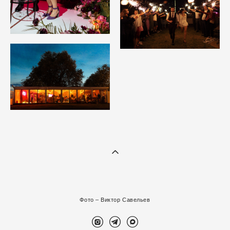
Фото –
В
иктор Савельев